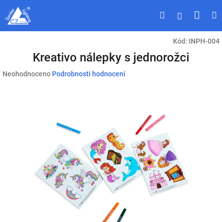
Přejít
Náku
Hledat
M
Přihlášen
na
obsah
koší
Kód:
INPH-004
Kreativo nálepky s jednorožci
Průměrné
Neohodnoceno
Podrobnosti hodnocení
hodnocení
produktu
je
0,0
z
5
hvězdiček.