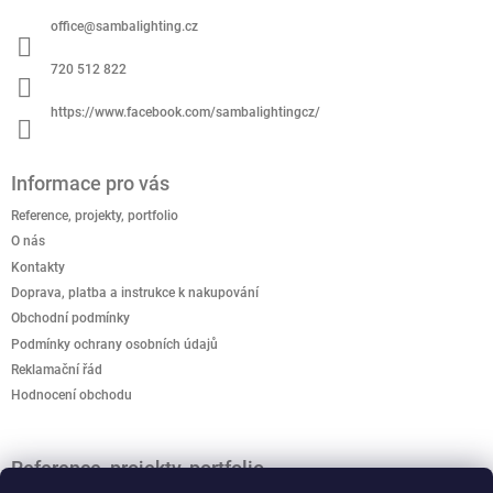
a
office
@
sambalighting.cz
t
í
720 512 822
https://www.facebook.com/sambalightingcz/
Informace pro vás
Reference, projekty, portfolio
O nás
Kontakty
Doprava, platba a instrukce k nakupování
Obchodní podmínky
Podmínky ochrany osobních údajů
Reklamační řád
Hodnocení obchodu
Reference, projekty, portfolio