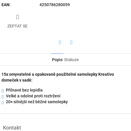
EAN
:
4250786280059
ZEPTAT SE
Twitter
Facebook
Popis
Diskuze
15x omyvatelné a opakovaně použitelné samolepky Kreativo
domeček v sadě:
Přilnavé bez lepidla
Velké a odolné proti roztržení
20× silnější než běžné samolepky
Z
á
Kontakt
p