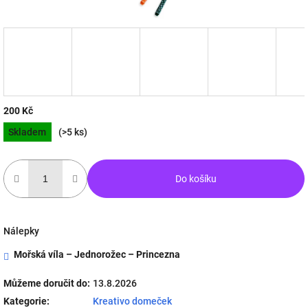
200 Kč
Měrná
Skladem
(>5 ks)
cena:
Do košíku
Nálepky
Mořská víla – Jednorožec – Princezna
Můžeme doručit do:
13.8.2026
Kategorie
:
Kreativo domeček