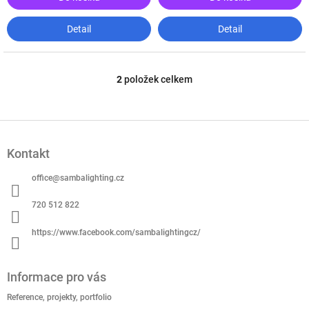
Detail
Detail
2
položek celkem
O
v
l
á
Z
d
á
a
Kontakt
p
c
a
í
office
@
sambalighting.cz
t
p
í
r
720 512 822
v
k
https://www.facebook.com/sambalightingcz/
y
v
ý
Informace pro vás
p
i
Reference, projekty, portfolio
s