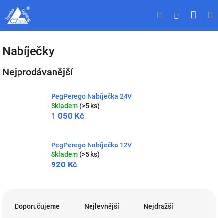
Přejít
Náku
Hledat
M
Přihlášen
na
obsah
koší
Nabíječky
Nejprodávanější
PegPerego Nabíječka 24V
Skladem
(>5 ks)
1 050 Kč
PegPerego Nabíječka 12V
Skladem
(>5 ks)
920 Kč
Ř
a
Doporučujeme
Nejlevnější
Nejdražší
z