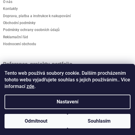
O nás
u
Kontakty
Doprava, platba a instrukce k nakupování
Obchodní podmínky
Podmínky ochrany osobních údajů
Reklamační řád
Hodnocení obchodu
Reference, projekty, portfolio
Jak podpořit kreativitu? Kreativo domeček je připravený
Tento web používá soubory cookie. Dalším procházením
rozvíjet dětskou představivost.
tohoto webu vyjadřujete souhlas s jejich používáním.. Více
informací
zde
.
Vánoční světelné dekorace, motivy
Co musíte vědet o osvětlení - schemata a typy LED
Nastavení
Copyright 2026
Samba Lighting CZ
. Všechna práva
Odmítnout
Souhlasím
Vytvořil Shoptet
vyhrazena.