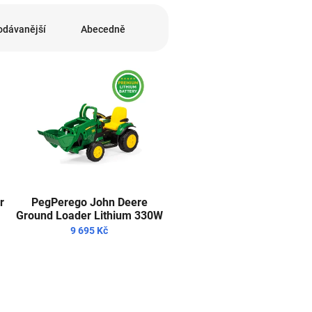
odávanější
Abecedně
r
PegPerego John Deere
Ground Loader Lithium 330W
9 695 Kč