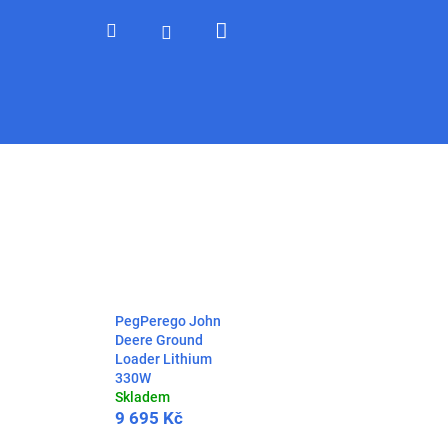
Nákupní
Hledat
Přihlášení
košík
PegPerego John
Deere Ground
Loader Lithium
330W
Skladem
9 695 Kč