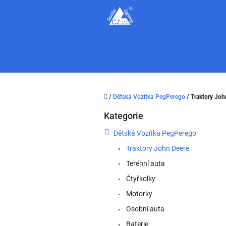
Přejít
na
obsah
Domů
/
Dětská Vozítka PegPerego
/
Traktory Joh
P
Kategorie
o
Přeskočit
kategorie
s
Dětská Vozítka PegPerego
t
Traktory John Deere
r
a
Terénní auta
n
Čtyřkolky
n
í
Motorky
p
Osobní auta
a
Baterie