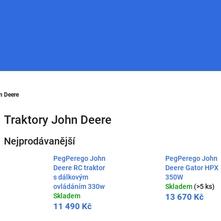
n Deere
Traktory John Deere
Nejprodávanější
PegPerego John
PegPerego John
Deere RC traktor
Deere Gator HPX
s dálkovým
350W
ovládáním 330w
Skladem
(>5 ks)
Skladem
13 670 Kč
11 490 Kč