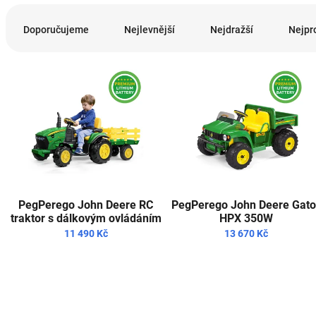
Ř
a
Doporučujeme
Nejlevnější
Nejdražší
Nejpr
z
e
V
n
ý
í
p
p
i
r
s
o
p
d
r
u
o
k
d
t
PegPerego John Deere RC
PegPerego John Deere Gato
u
ů
traktor s dálkovým ovládáním
HPX 350W
k
330w
11 490 Kč
13 670 Kč
t
ů