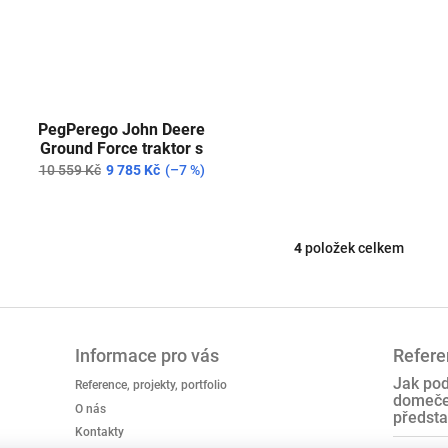
PegPerego John Deere
Ground Force traktor s
vlekem Lithium 330W
10 559 Kč
9 785 Kč
(–7 %)
4
položek celkem
O
v
l
á
d
a
Informace pro vás
Referen
c
Jak pod
Reference, projekty, portfolio
í
domeček
p
O nás
předsta
r
Kontakty
v