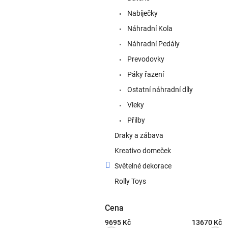
n
e
Nabíječky
l
Náhradní Kola
Náhradní Pedály
Prevodovky
Páky řazení
Ostatní náhradní díly
Vleky
Přilby
Draky a zábava
Kreativo domeček
Světelné dekorace
Rolly Toys
Cena
9695
Kč
13670
Kč