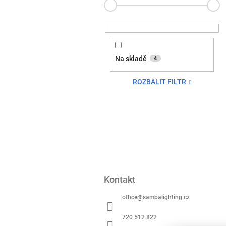
Na skladě
4
ROZBALIT FILTR
Z
á
Kontakt
p
a
office
@
sambalighting.cz
t
í
720 512 822