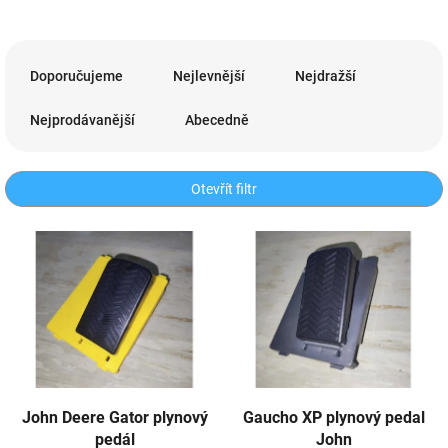
Ř
a
Doporučujeme
Nejlevnější
Nejdražší
z
e
Nejprodávanější
Abecedně
n
í
p
Otevřít filtr
r
o
V
d
ý
u
p
k
i
t
s
ů
p
r
o
d
John Deere Gator plynový
Gaucho XP plynový pedal
u
pedál
John