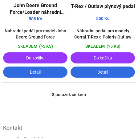
John Deere Ground
T-Rex / Outlaw plynový pedal
Force/Loader náhradní
pedal
550 Kč
508 Kč
Náhradní pedál pro model John
Náhradní pedál pro modely
Deere Ground Force
Corral T-Rex a Polaris Outlaw
SKLADEM
(>5 KS)
SKLADEM
(>5 KS)
Do košíku
Do košíku
Detail
Detail
8
položek celkem
O
v
l
á
Z
d
á
a
Kontakt
p
c
a