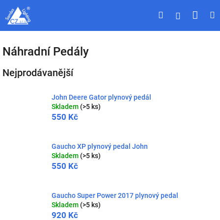
Přejít
Náku
Hledat
M
Přihlášen
na
obsah
koší
Náhradní Pedály
Nejprodávanější
John Deere Gator plynový pedál
Skladem
(>5 ks)
550 Kč
Gaucho XP plynový pedal John
Skladem
(>5 ks)
550 Kč
Gaucho Super Power 2017 plynový pedal
Skladem
(>5 ks)
920 Kč