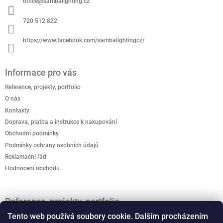
í
office
@
sambalighting.cz
t
p
í
r
720 512 822
v
k
https://www.facebook.com/sambalightingcz/
y
v
ý
Informace pro vás
p
i
Reference, projekty, portfolio
s
O nás
u
Kontakty
Doprava, platba a instrukce k nakupování
Obchodní podmínky
Podmínky ochrany osobních údajů
Reklamační řád
Hodnocení obchodu
Reference, projekty, portfolio
Jak podpořit kreativitu? Kreativo domeček je připravený
Tento web používá soubory cookie. Dalším procházením