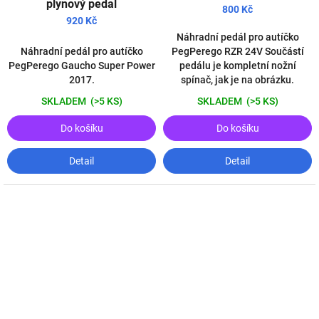
plynový pedal
800 Kč
920 Kč
Náhradní pedál pro autíčko
Náhradní pedál pro autíčko
PegPerego RZR 24V Součástí
PegPerego Gaucho Super Power
pedálu je kompletní nožní
2017.
spínač, jak je na obrázku.
SKLADEM
(>5 KS)
SKLADEM
(>5 KS)
Do košíku
Do košíku
Detail
Detail