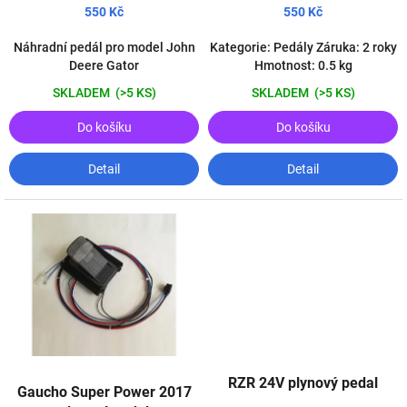
k
550 Kč
550 Kč
t
ů
Náhradní pedál pro model John
Kategorie: Pedály Záruka: 2 roky
Deere Gator
Hmotnost: 0.5 kg
SKLADEM
(>5 KS)
SKLADEM
(>5 KS)
Do košíku
Do košíku
Detail
Detail
RZR 24V plynový pedal
Gaucho Super Power 2017