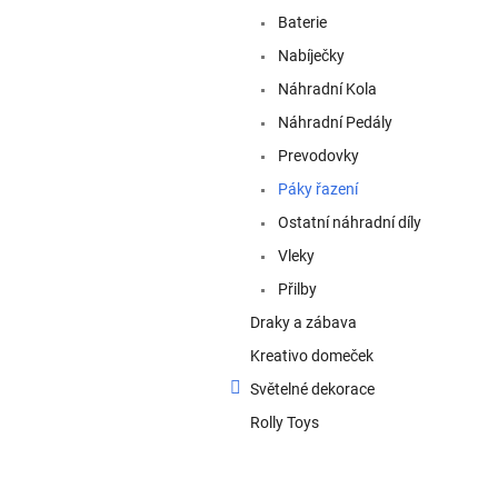
a
Baterie
n
e
Nabíječky
l
Náhradní Kola
Náhradní Pedály
Prevodovky
Páky řazení
Ostatní náhradní díly
Vleky
Přilby
Draky a zábava
Kreativo domeček
Světelné dekorace
Rolly Toys