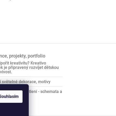
ce, projekty, portfolio
pořit kreativitu? Kreativo
 je připravený rozvíjet dětskou
vivost.
 světelné dekorace, motivy
te vědet o osvětlení - schemata a
D
Souhlasím