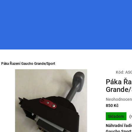
/
Páka Řazení Gaucho Grande/Sport
Kód:
AS
Páka Řa
Grande/
Průměrné
Neohodnocen
hodnocení
850 Kč
produktu
Měrná
Skladem
(
je
cena:
0,0
Náhradní řadi
z
Gaucho Sport