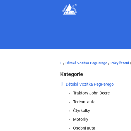
Přejít
na
obsah
Domů
/
Dětská Vozítka PegPerego
/
Páky řazení
P
Kategorie
o
Přeskočit
kategorie
s
Dětská Vozítka PegPerego
t
Traktory John Deere
r
a
Terénní auta
n
Čtyřkolky
n
í
Motorky
p
Osobní auta