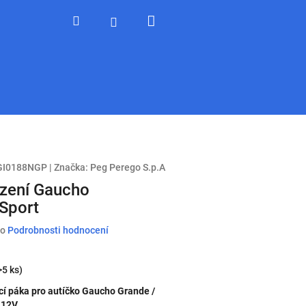
Nákupní
Hledat
Přihlášení
košík
GI0188NGP
|
Značka:
Peg Perego S.p.A
zení Gaucho
Sport
o
Podrobnosti hodnocení
>5 ks)
cí páka pro autíčko Gaucho Grande /
 12V