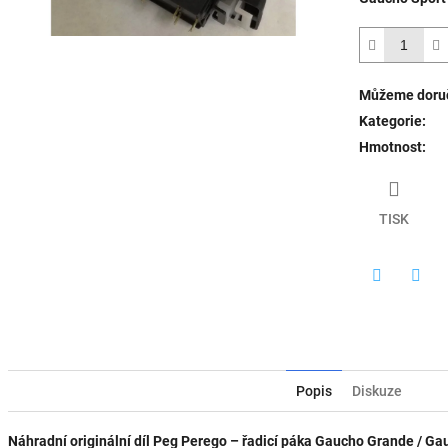
5
hvězdiček.
Můžeme doruč
Kategorie
:
Hmotnost
:
TISK
Twitter
Face
Popis
Diskuze
Náhradní originální díl Peg Perego – řadicí páka Gaucho Grande / Ga