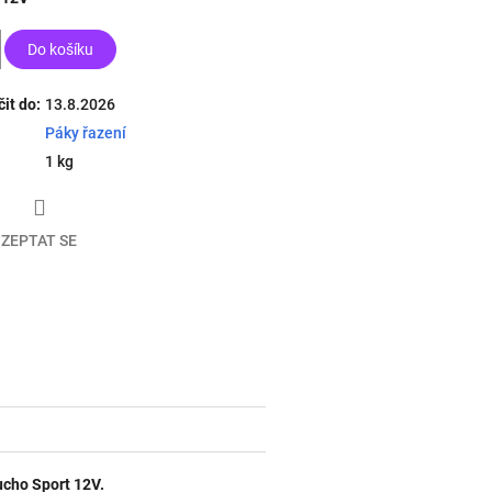
Do košíku
it do:
13.8.2026
Páky řazení
1 kg
ZEPTAT SE
book
ucho Sport 12V.