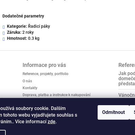
Dodatečné parametry
Kategorie:
Řadicí páky
Záruka:
2 roky
Hmotnost:
0.3 kg
Informace pro vás
Referen
Jak pod
Reference, projekty, portfolio
domeček
O nás
předsta
Kontakty
Vánoční
Doprava, platba a instrukce k nakupování
tingcz/
Obchodní podmínky
Co musí
oužívá soubory cookie. Dalším
Podmínky ochrany osobních údajů
typy LE
Odmítnout
 tohoto webu vyjadřujete souhlas s
Reklamační řád
váním.. Více informací
zde
.
Hodnocení obchodu