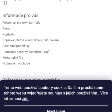
Informace pro vás
Reference, projekty, portfolio
O nás
Kontakty
Doprava, platba a instrukce k nakupování
Obchodní podmínky
Podmínky ochrany osobních údajů
Reklamační řád
Hodnocení obchodu
Reference, projekty, portfolio
Jak podpořit kreativitu? Kreativo domeček je připravený
Tento web používá soubory cookie. Dalším procházením
rozvíjet dětskou představivost.
tohoto webu vyjadřujete souhlas s jejich používáním.. Více
informací
zde
.
Vánoční světelné dekorace, motivy
Co musíte vědet o osvětlení - schemata a typy LED
Nastavení