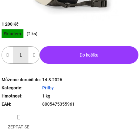
1 200 Kč
Měrná
Skladem
(2 ks)
cena:
Do košíku
Můžeme doručit do:
14.8.2026
Kategorie
:
Přilby
Hmotnost
:
1 kg
EAN
:
8005475355961
ZEPTAT SE