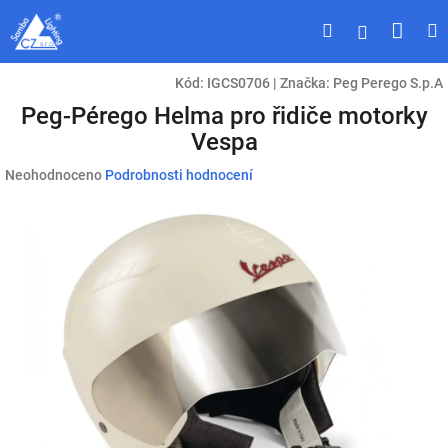
Přejít
Náku
Hledat
M
Přihlášen
na
obsah
koší
Kód:
IGCS0706
|
Značka:
Peg Perego S.p.A
Peg-Pérego Helma pro řidiče motorky
Vespa
Průměrné
Neohodnoceno
Podrobnosti hodnocení
hodnocení
produktu
je
0,0
z
5
hvězdiček.