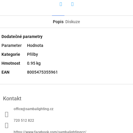
Twitter
Facebook
Popis
Diskuze
Dodatečné parametry
Parameter
Hodnota
Kategorie
Přilby
Hmotnost
0.95 kg
EAN
8005475355961
Z
á
Kontakt
p
a
office
@
sambalighting.cz
t
í
720 512 822
https://www.facebook.com/sambalightingcz/