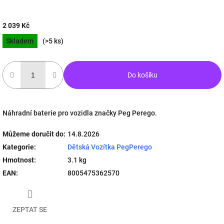
2 039 Kč
Měrná
Skladem
(>5 ks)
cena:
Do košíku
Náhradní baterie pro vozidla značky Peg Perego.
Můžeme doručit do:
14.8.2026
Kategorie
:
Dětská Vozítka PegPerego
Hmotnost
:
3.1 kg
EAN
:
8005475362570
ZEPTAT SE