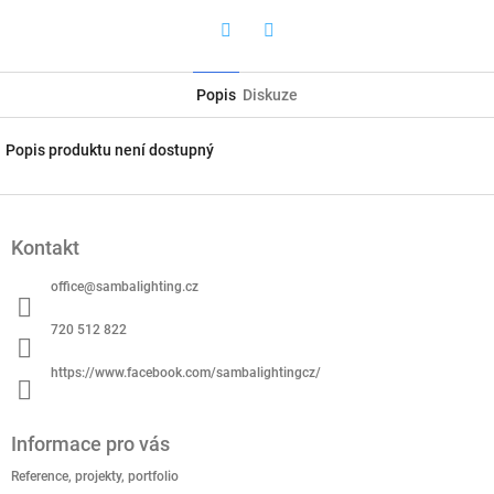
Twitter
Facebook
Popis
Diskuze
Popis produktu není dostupný
Z
á
Kontakt
p
a
office
@
sambalighting.cz
t
í
720 512 822
https://www.facebook.com/sambalightingcz/
Informace pro vás
Reference, projekty, portfolio