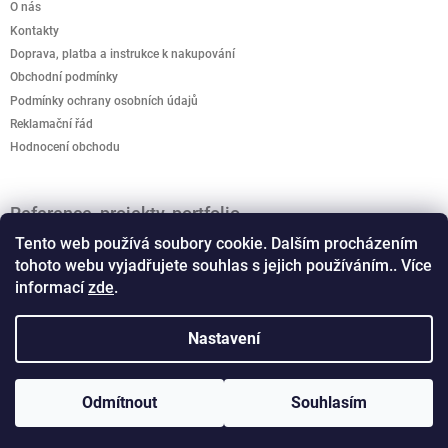
O nás
Kontakty
Doprava, platba a instrukce k nakupování
Obchodní podmínky
Podmínky ochrany osobních údajů
Reklamační řád
Hodnocení obchodu
Reference, projekty, portfolio
Jak podpořit kreativitu? Kreativo domeček je připravený
Tento web používá soubory cookie. Dalším procházením
rozvíjet dětskou představivost.
tohoto webu vyjadřujete souhlas s jejich používáním.. Více
informací
zde
.
Vánoční světelné dekorace, motivy
Co musíte vědet o osvětlení - schemata a typy LED
Nastavení
Odmítnout
Souhlasím
Copyright 2026
Samba Lighting CZ
. Všechna práva
Vytvořil Shoptet
vyhrazena.