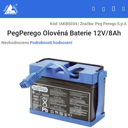
Přejít
Náku
Hledat
M
Přihlášen
na
obsah
koší
Kód:
IAKB0034
|
Značka:
Peg Perego S.p.A
PegPerego Olověná Baterie 12V/8Ah
Průměrné
Neohodnoceno
Podrobnosti hodnocení
hodnocení
produktu
je
0,0
z
5
hvězdiček.