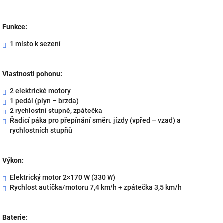
Funkce:
1 místo k sezení
Vlastnosti pohonu:
2 elektrické motory
1 pedál (plyn – brzda)
2 rychlostní stupně, zpátečka
Řadicí páka pro přepínání směru jízdy (vpřed – vzad) a
rychlostních stupňů
Výkon:
Elektrický motor 2×170 W (330 W)
Rychlost autíčka/motoru 7,4 km/h + zpátečka 3,5 km/h
Baterie: