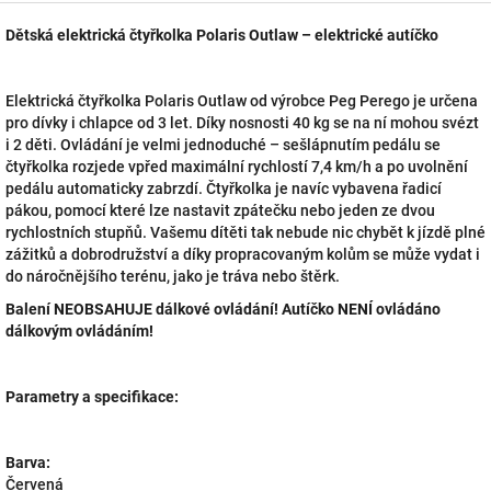
Dětská elektrická čtyřkolka Polaris Outlaw – elektrické autíčko
Elektrická čtyřkolka Polaris Outlaw od výrobce Peg Perego je určena
pro dívky i chlapce od 3 let. Díky nosnosti 40 kg se na ní mohou svézt
i 2 děti. Ovládání je velmi jednoduché – sešlápnutím pedálu se
čtyřkolka rozjede vpřed maximální rychlostí 7,4 km/h a po uvolnění
pedálu automaticky zabrzdí. Čtyřkolka je navíc vybavena řadicí
pákou, pomocí které lze nastavit zpátečku nebo jeden ze dvou
rychlostních stupňů. Vašemu dítěti tak nebude nic chybět k jízdě plné
zážitků a dobrodružství a díky propracovaným kolům se může vydat i
do náročnějšího terénu, jako je tráva nebo štěrk.
Balení NEOBSAHUJE dálkové ovládání! Autíčko NENÍ ovládáno
dálkovým ovládáním!
Parametry a specifikace:
Barva:
Červená