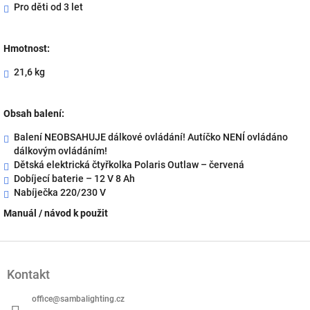
Pro děti od 3 let
Hmotnost:
21,6 kg
Obsah balení:
Balení NEOBSAHUJE dálkové ovládání! Autíčko NENÍ ovládáno
dálkovým ovládáním!
Dětská elektrická čtyřkolka Polaris Outlaw – červená
Dobíjecí baterie – 12 V 8 Ah
Nabíječka 220/230 V
Manuál / návod k použit
Z
á
Kontakt
p
a
office
@
sambalighting.cz
t