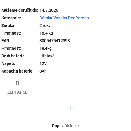
Můžeme doručit do:
14.8.2026
Kategorie
:
Dětská Vozítka PegPerego
Záruka
:
2 roky
Hmotnost
:
18.4 kg
EAN
:
8005475412398
Hmotnost
:
18,4kg
Druh baterie
:
Lithiová
Napětí
:
12V
Kapacita baterie
:
8Ah
ZEPTAT SE
Twitter
Facebook
Popis
Diskuze