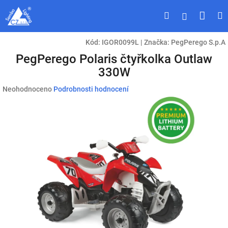
Přejít
Náku
Hledat
M
Přihlášen
na
obsah
koší
Kód:
IGOR0099L
|
Značka:
PegPerego S.p.A
PegPerego Polaris čtyřkolka Outlaw
330W
Průměrné
Neohodnoceno
Podrobnosti hodnocení
hodnocení
produktu
je
0,0
z
5
hvězdiček.