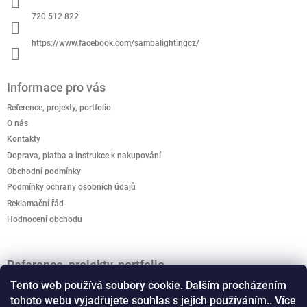
í
720 512 822
https://www.facebook.com/sambalightingcz/
Informace pro vás
Reference, projekty, portfolio
O nás
Kontakty
Doprava, platba a instrukce k nakupování
Obchodní podmínky
Podmínky ochrany osobních údajů
Reklamační řád
Hodnocení obchodu
Reference, projekty, portfolio
Jak podpořit kreativitu? Kreativo domeček je připravený
Tento web používá soubory cookie. Dalším procházením
rozvíjet dětskou představivost.
tohoto webu vyjadřujete souhlas s jejich používáním.. Více