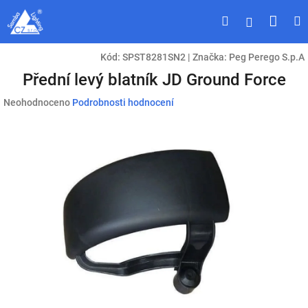
Přejít
Náku
Hledat
M
Přihlášen
na
obsah
koší
Kód:
SPST8281SN2
|
Značka:
Peg Perego S.p.A
Přední levý blatník JD Ground Force
Průměrné
Neohodnoceno
Podrobnosti hodnocení
hodnocení
produktu
je
0,0
z
5
hvězdiček.