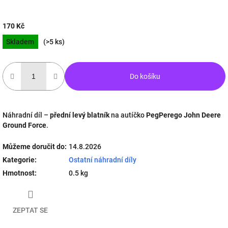
170 Kč
Měrná
Skladem
(>5 ks)
cena:
Do košíku
Náhradní díl –
přední levý blatník
na autíčko
PegPerego John Deere
Ground Force
.
Můžeme doručit do:
14.8.2026
Kategorie
:
Ostatní náhradní díly
Hmotnost
:
0.5 kg
ZEPTAT SE