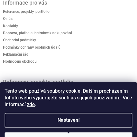
Informace pro vás
Reference, projekty, portfolio
O nás
Kontakty
Doprava, platba a instrukce k nakupování
Obchodní podmínky
Podmínky ochrany osobních údajů
Reklamační řád
Hodnocení obchodu
Reference, projekty, portfolio
Jak podpořit kreativitu? Kreativo domeček je připravený
Tento web používá soubory cookie. Dalším procházením
rozvíjet dětskou představivost.
tohoto webu vyjadřujete souhlas s jejich používáním.. Více
informací
zde
.
Vánoční světelné dekorace, motivy
Co musíte vědet o osvětlení - schemata a typy LED
Nastavení