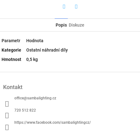
Twitter
Facebook
Popis
Diskuze
Parametr
Hodnota
Kategorie
Ostatní náhradní díly
Hmotnost
0,5 kg
Z
á
Kontakt
p
a
office
@
sambalighting.cz
t
í
720 512 822
https://www.facebook.com/sambalightingcz/