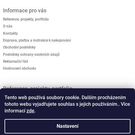
Informace pro vás
Reference, projekty, portfolio
O nás
Kontakty
Doprava, platba a instrukce k nakupování
Obchodní podmínky
Podmínky ochrany osobních údajů
Reklamační řád
Hodnocení obchodu
Reference, projekty, portfolio
Jak podpořit kreativitu? Kreativo domeček je připravený
Tento web používá soubory cookie. Dalším procházením
rozvíjet dětskou představivost.
tohoto webu vyjadřujete souhlas s jejich používáním.. Více
informací
zde
.
Vánoční světelné dekorace, motivy
Co musíte vědet o osvětlení - schemata a typy LED
Nastavení