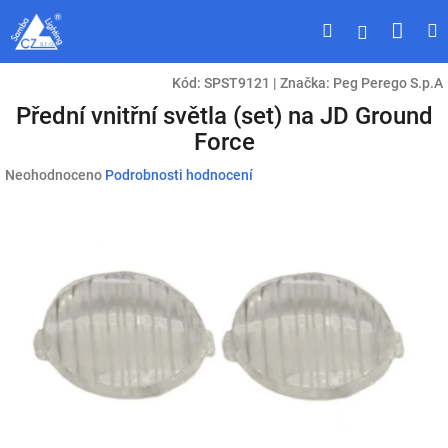
Přejít
Náku
Hledat
M
Přihlášen
na
obsah
koší
Kód:
SPST9121
|
Značka:
Peg Perego S.p.A
Přední vnitřní světla (set) na JD Ground
Force
Průměrné
Neohodnoceno
Podrobnosti hodnocení
hodnocení
produktu
je
0,0
z
5
hvězdiček.