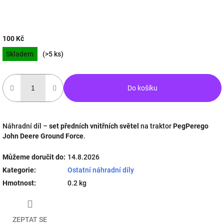
100 Kč
Měrná
Skladem
(>5 ks)
cena:
Do košíku
Náhradní díl –
set předních vnitřních světel
na traktor
PegPerego
John Deere Ground Force
.
Můžeme doručit do:
14.8.2026
Kategorie
:
Ostatní náhradní díly
Hmotnost
:
0.2 kg
ZEPTAT SE