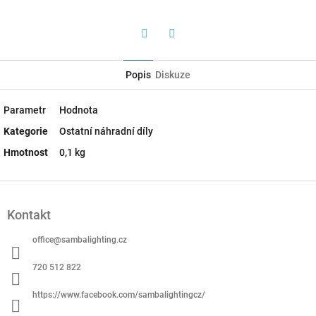
Twitter
Facebook
Popis
Diskuze
Parametr
Hodnota
Kategorie
Ostatní náhradní díly
Hmotnost
0,1 kg
Z
á
Kontakt
p
a
office
@
sambalighting.cz
t
í
720 512 822
https://www.facebook.com/sambalightingcz/