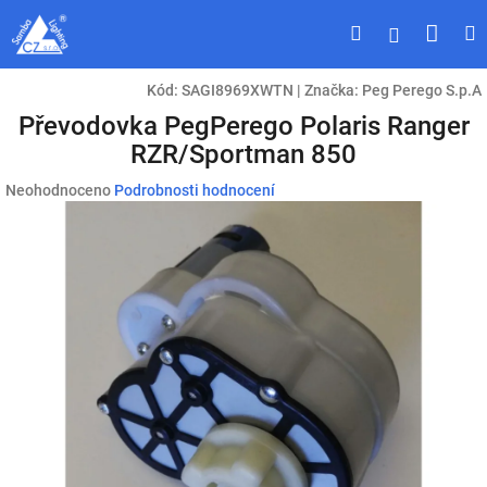
Přejít
Náku
Hledat
M
Přihlášen
na
obsah
koší
Kód:
SAGI8969XWTN
|
Značka:
Peg Perego S.p.A
Převodovka PegPerego Polaris Ranger
RZR/Sportman 850
Průměrné
Neohodnoceno
Podrobnosti hodnocení
hodnocení
produktu
je
0,0
z
5
hvězdiček.