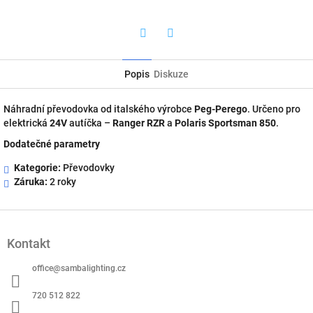
Twitter
Facebook
Popis
Diskuze
Náhradní převodovka od italského výrobce
Peg-Perego
. Určeno pro
elektrická
24V
autíčka –
Ranger RZR
a
Polaris Sportsman 850
.
Dodatečné parametry
Kategorie:
Převodovky
Záruka:
2 roky
Z
á
Kontakt
p
a
office
@
sambalighting.cz
t
í
720 512 822