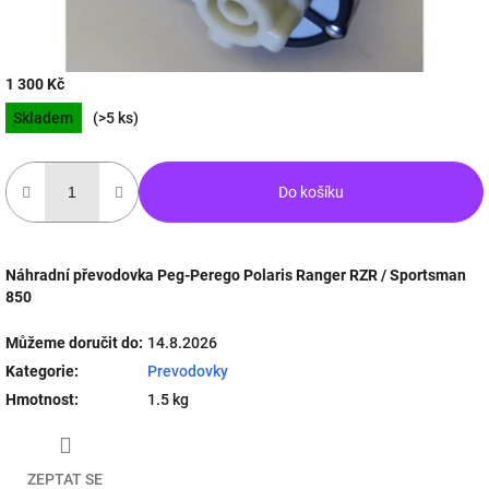
1 300 Kč
Měrná
Skladem
(>5 ks)
cena:
Do košíku
Náhradní převodovka Peg-Perego Polaris Ranger RZR / Sportsman
850
Můžeme doručit do:
14.8.2026
Kategorie
:
Prevodovky
Hmotnost
:
1.5 kg
ZEPTAT SE