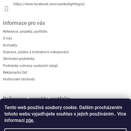
https://www.facebook.com/sambalightingcz/
Informace pro vás
Reference, projekty, portfolio
O nás
Kontakty
Doprava, platba a instrukce k nakupování
Obchodní podmínky
Podmínky ochrany osobních údajů
Reklamační řád
Hodnocení obchodu
Reference, projekty, portfolio
Jak podpořit kreativitu? Kreativo domeček je připravený
Tento web používá soubory cookie. Dalším procházením
rozvíjet dětskou představivost.
tohoto webu vyjadřujete souhlas s jejich používáním.. Více
informací
zde
.
Vánoční světelné dekorace, motivy