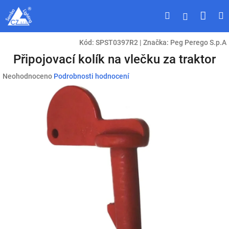
Přejít
Náku
Hledat
M
Přihlášen
na
obsah
koší
Kód:
SPST0397R2
|
Značka:
Peg Perego S.p.A
Připojovací kolík na vlečku za traktor
Průměrné
Neohodnoceno
Podrobnosti hodnocení
hodnocení
produktu
je
0,0
z
5
hvězdiček.