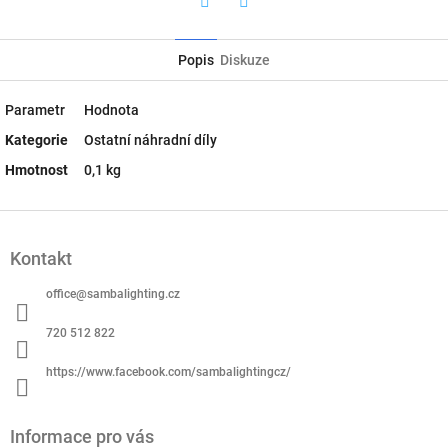
Twitter
Facebook
Popis
Diskuze
Parametr
Hodnota
Kategorie
Ostatní náhradní díly
Hmotnost
0,1 kg
Z
á
Kontakt
p
a
office
@
sambalighting.cz
t
í
720 512 822
https://www.facebook.com/sambalightingcz/
Informace pro vás