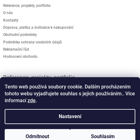
Reference, projekty, portfolio
O nás
Kontakty
Doprava, platba a instrukce k nakupování
Obchodní podmínky
Podmínky ochrany osobních údajů
Reklamační řád
Hodnocení obchodu
Reference, projekty, portfolio
Jak podpořit kreativitu? Kreativo domeček je připravený
Tento web používá soubory cookie. Dalším procházením
rozvíjet dětskou představivost.
tohoto webu vyjadřujete souhlas s jejich používáním.. Více
informací
zde
.
Vánoční světelné dekorace, motivy
Co musíte vědet o osvětlení - schemata a typy LED
Nastavení
Odmítnout
Souhlasím
Copyright 2026
Samba Lighting CZ
. Všechna práva
Vytvořil Shoptet