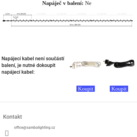
Napáječ v balení:
Ne
Napájecí kabel není součástí
balení, je nutné dokoupit
napájecí kabel:
Koupit
Koupit
Z
á
Kontakt
p
a
office
@
sambalighting.cz
t