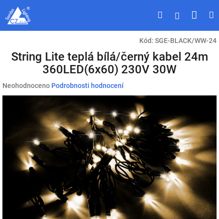
Přejít
Náku
Hledat
M
Přihlášen
na
obsah
koší
Kód:
SGE-BLACK/WW-24
String Lite teplá bílá/černý kabel 24m
360LED(6x60) 230V 30W
Průměrné
Neohodnoceno
Podrobnosti hodnocení
hodnocení
produktu
je
0,0
z
5
hvězdiček.