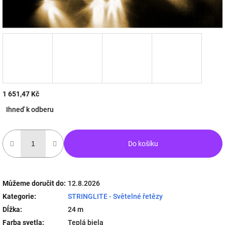
1 651,47 Kč
Měrná
Ihneď k odberu
cena:
Do košíku
Můžeme doručit do:
12.8.2026
Kategorie
:
STRINGLITE - Světelné řetězy
Dĺžka
:
24 m
Farba svetla
:
Teplá biela