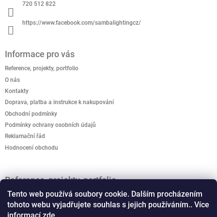
í
720 512 822
https://www.facebook.com/sambalightingcz/
Informace pro vás
Reference, projekty, portfolio
O nás
Kontakty
Doprava, platba a instrukce k nakupování
Obchodní podmínky
Podmínky ochrany osobních údajů
Reklamační řád
Hodnocení obchodu
Reference, projekty, portfolio
Jak podpořit kreativitu? Kreativo domeček je připravený
Tento web používá soubory cookie. Dalším procházením
rozvíjet dětskou představivost.
tohoto webu vyjadřujete souhlas s jejich používáním.. Více
informací
zde
.