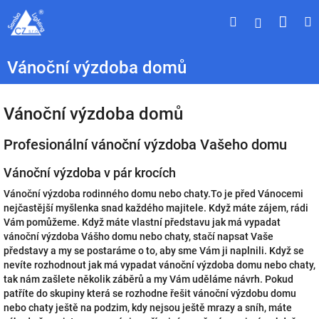
Přejít
Náku
Hledat
M
Přihlášen
na
obsah
koší
Vánoční výzdoba domů
Vánoční výzdoba domů
Profesionální vánoční výzdoba Vašeho domu
Vánoční výzdoba v pár krocích
Vánoční výzdoba rodinného domu nebo chaty.To je před Vánocemi
nejčastější myšlenka snad každého majitele. Když máte zájem, rádi
Vám pomůžeme. Když máte vlastní představu jak má vypadat
vánoční výzdoba Vášho domu nebo chaty, stačí napsat Vaše
představy a my se postaráme o to, aby sme Vám ji naplnili. Když se
nevíte rozhodnout jak má vypadat vánoční výzdoba domu nebo chaty,
tak nám zašlete několik záběrů a my Vám uděláme návrh. Pokud
patříte do skupiny která se rozhodne řešit vánoční výzdobu domu
nebo chaty ještě na podzim, kdy nejsou ještě mrazy a sníh, máte