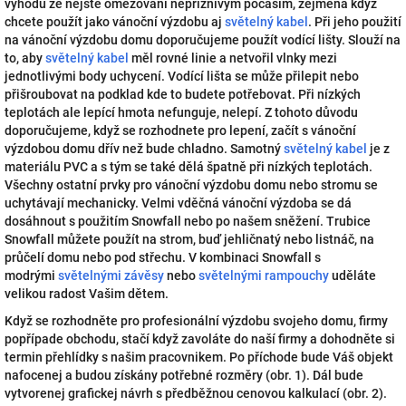
výhodu že nejste omezováni nepříznivým počasím, zejména když
chcete použít jako vánoční výzdobu aj
světelný kabel
. Při jeho použití
na vánoční výzdobu domu doporučujeme použít vodící lišty. Slouží na
to, aby
světelný kabel
měl rovné linie a netvořil vlnky mezi
jednotlivými body uchycení. Vodící lišta se může přilepit nebo
přišroubovat na podklad kde to budete potřebovat. Při nízkých
teplotách ale lepící hmota nefunguje, nelepí. Z tohoto důvodu
doporučujeme, když se rozhodnete pro lepení, začít s vánoční
výzdobou domu dřív než bude chladno. Samotný
světelný kabel
je z
materiálu PVC a s tým se také dělá špatně při nízkých teplotách.
Všechny ostatní prvky pro vánoční výzdobu domu nebo stromu se
uchytávají mechanicky. Velmi vděčná vánoční výzdoba se dá
dosáhnout s použitím Snowfall nebo po našem sněžení. Trubice
Snowfall můžete použít na strom, buď jehličnatý nebo listnáč, na
průčelí domu nebo pod střechu. V kombinaci Snowfall s
modrými
světelnými závěsy
nebo
světelnými rampouchy
uděláte
velikou radost Vašim dětem.
Když se rozhodněte pro profesionální výzdobu svojeho domu, firmy
popřípade obchodu, stačí když zavoláte do naší firmy a dohodněte si
termin přehlídky s našim pracovnikem. Po příchode bude Váš objekt
nafocenej a budou získány potřebné rozměry (obr. 1). Dál bude
vytvorenej grafickej návrh s předběžnou cenovou kalkulací (obr. 2).