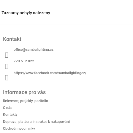
Záznamy nebyly nalezeny...
Z
á
Kontakt
p
a
office
@
sambalighting.cz
t
í
720 512 822
https://www.facebook.com/sambalightingcz/
Informace pro vás
Reference, projekty, portfolio
O nás
Kontakty
Doprava, platba a instrukce k nakupování
Obchodní podmínky