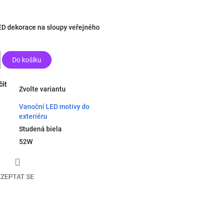
ED dekorace na sloupy veřejného
Do košíku
it
Zvolte variantu
Vanoční LED motivy do
exteriéru
Studená biela
52W
ZEPTAT SE
book