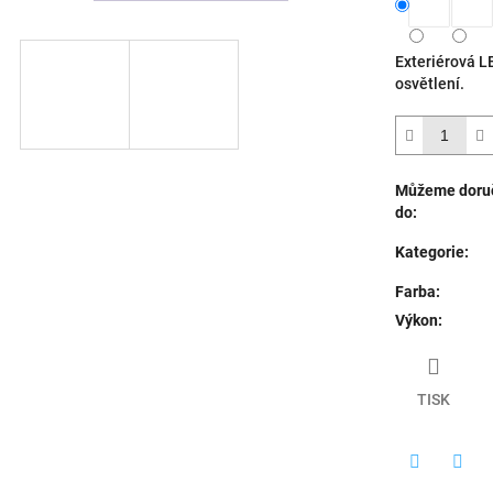
5
hvězdiček.
Exteriérová L
osvětlení.
Můžeme doruč
do:
Kategorie
:
Farba
:
Výkon
:
TISK
Twitter
Face