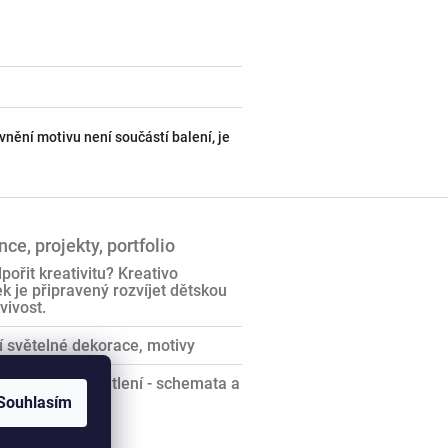
nění motivu není součástí balení, je
ce, projekty, portfolio
pořit kreativitu? Kreativo
 je připravený rozvíjet dětskou
vivost.
 světelné dekorace, motivy
te vědet o osvětlení - schemata a
D
Souhlasím