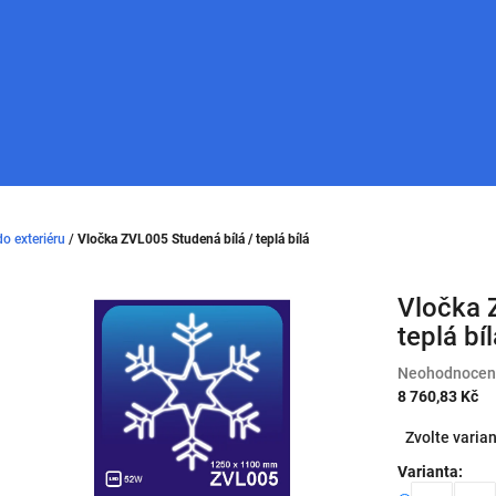
o exteriéru
/
Vločka ZVL005 Studená bílá / teplá bílá
Vločka 
teplá bí
Průměrné
Neohodnocen
hodnocení
8 760,83 Kč
produktu
Měrná
Zvolte varia
je
cena:
0,0
Varianta:
z