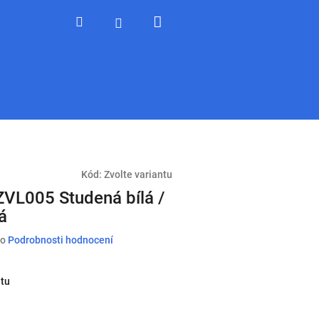
Nákupní
Hledat
Přihlášení
košík
Kód:
Zvolte variantu
ZVL005 Studená bílá /
lá
o
Podrobnosti hodnocení
ntu