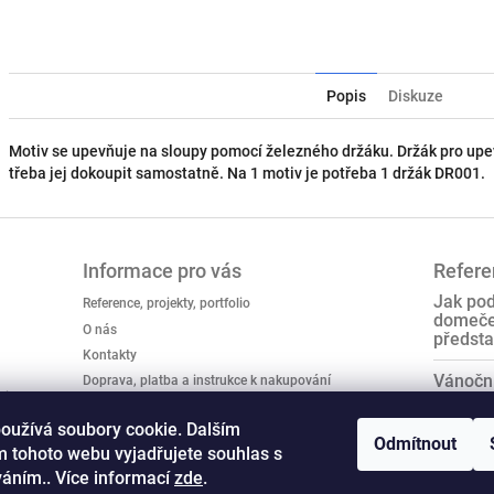
Popis
Diskuze
Motiv se upevňuje na sloupy pomocí železného držáku. Držák pro upev
třeba jej dokoupit samostatně. Na 1 motiv je potřeba 1 držák DR001.
Informace pro vás
Referen
Jak pod
Reference, projekty, portfolio
domeček
O nás
předsta
Kontakty
Vánoční
Doprava, platba a instrukce k nakupování
tingcz/
Obchodní podmínky
Co musí
oužívá soubory cookie. Dalším
Podmínky ochrany osobních údajů
typy LE
Odmítnout
 tohoto webu vyjadřujete souhlas s
Reklamační řád
váním.. Více informací
zde
.
Hodnocení obchodu