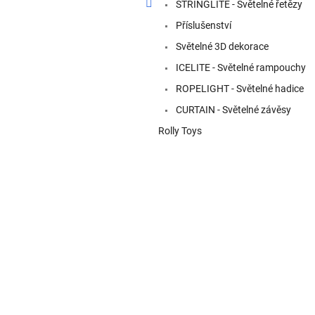
a
STRINGLITE - Světelné řetězy
n
Příslušenství
e
Světelné 3D dekorace
l
ICELITE - Světelné rampouchy
ROPELIGHT - Světelné hadice
CURTAIN - Světelné závěsy
Rolly Toys