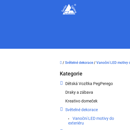
Přejít
na
obsah
Domů
/
Světelné dekorace
/
Vanoční LED motivy d
P
Kategorie
o
Přeskočit
kategorie
s
Dětská Vozítka PegPerego
t
Draky a zábava
r
a
Kreativo domeček
n
Světelné dekorace
n
í
Vanoční LED motivy do
exteriéru
p