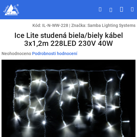
Přejít
Náku
Hledat
M
Přihlášen
na
obsah
koší
Kód:
IL-N-WW-228
|
Značka:
Samba Lighting Systems
Ice Lite studená biela/biely kábel
3x1,2m 228LED 230V 40W
Průměrné
Neohodnoceno
Podrobnosti hodnocení
hodnocení
produktu
je
0,0
z
5
hvězdiček.