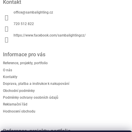
Kontakt
p
a
office
@
sambalighting.cz
t
í
720 512 822
https://www.facebook.com/sambalightingcz/
Informace pro vás
Reference, projekty, portfolio
O nás
Kontakty
Doprava, platba a instrukce k nakupování
Obchodní podmínky
Podmínky ochrany osobních údajů
Reklamační řád
Hodnocení obchodu
Reference, projekty, portfolio