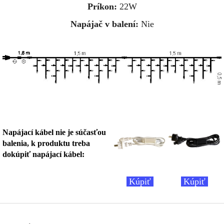
Príkon:
22W
Napájač v balení:
Nie
Napájací kábel nie je súčasťou
balenia, k produktu treba
dokúpiť napájací kábel:
Kúpiť
Kúpiť
Z
á