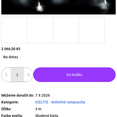
2 066,50 Kč
Měrná
Na dotaz
cena:
Do košíku
Můžeme doručit do:
7.9.2026
Kategorie
:
ICELITE - Světelné rampouchy
Dĺžka
:
3 m
Farba svetla
:
Studená biela